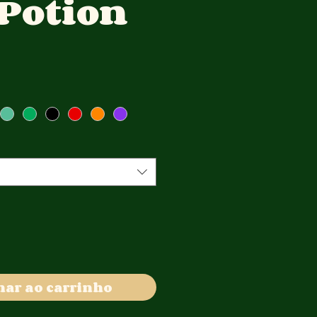
 Potion
Preço
nar ao carrinho