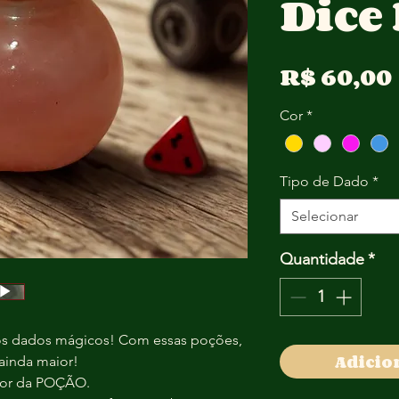
Dice
R$ 60,00
Cor
*
Tipo de Dado
*
Selecionar
Quantidade
*
s dados mágicos! Com essas poções, 
Adicio
 ainda maior!
 cor da POÇÃO.