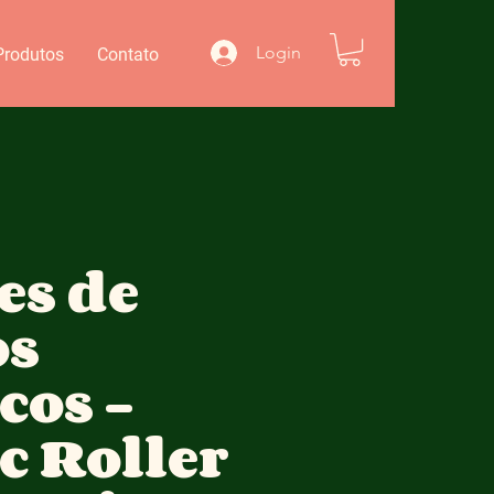
Login
Produtos
Contato
es de
os
cos -
c Roller