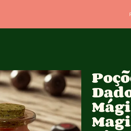
Poçõ
Dad
Mági
Magi