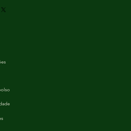
ões
bolso
idade
es