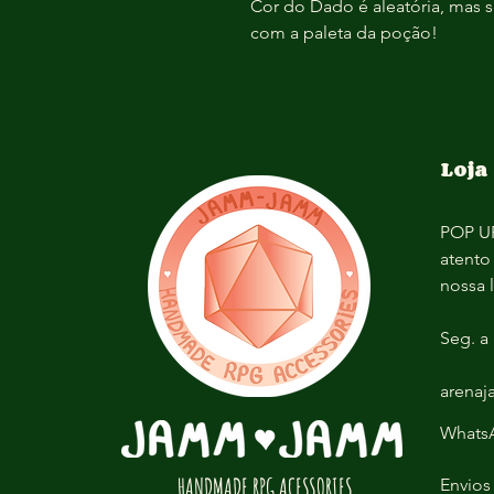
Cor do Dado é aleatória, mas
com a paleta da poção!
Loja
POP UP
atento
nossa 
Seg. a 
arena
WhatsA
HANDMADE RPG ACESSORIES
Envios 