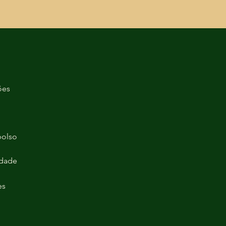
ões
bolso
idade
es