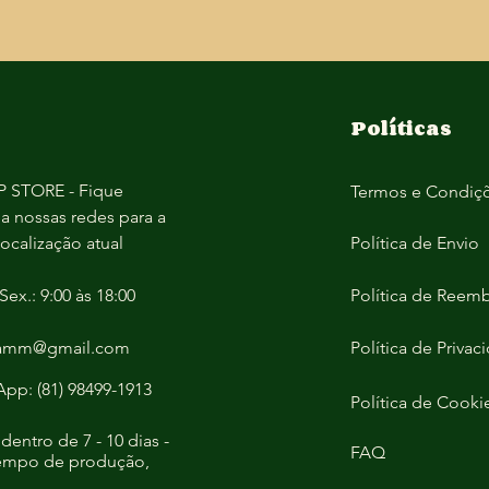
Políticas
 STORE - Fique
Termos e Condiç
 a nossas redes para a
localização atual
Política de Envio
Sex.: 9:00 às 18:00
Política de Reem
jamm@gmail.com
Política de Privac
pp: (81) 98499-1913
Política de Cooki
dentro de 7 - 10 dias -
FAQ
empo de produção,