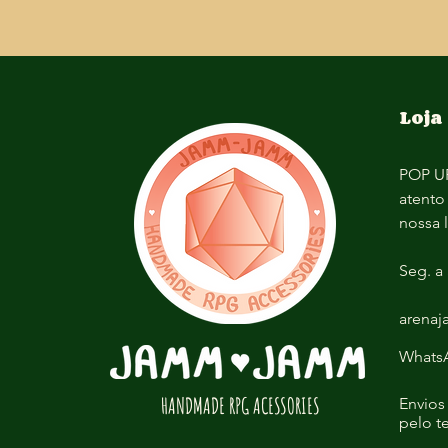
Loja
POP UP
atento
nossa 
Seg. a 
arena
WhatsA
HANDMADE RPG ACESSORIES
Envios 
pelo t