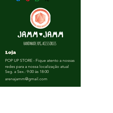
informado o valor total antes de 
compras feitas fora do 
começarmos a trabalhar nos detalhes.
estabelecimento comercial.
Mas nós oferecemos, em caso de 
arrependimento dentro de 7 dias da 
compra/entrega, a possibilidade de 
devolução com crédito em loja.
HANDMADE RPG ACESSORIES
Loja
POP UP STORE - Fique atento a nossas
redes para a nossa localização atual
Seg. a Sex.: 9:00 às 18:00
arenajamm@gmail.com
WhatsApp:
(81) 98499-1913
Envios dentro de 7 - 10 dias - pelo
tempo de produção,