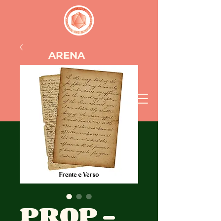
ARENA
JAMM
PROP -