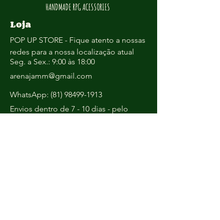
HANDMADE RPG ACESSORIES
Loja
POP UP STORE - Fique atento a nossas
redes para a nossa localização atual
Seg. a Sex.: 9:00 às 18:00
arenajamm@gmail.com
WhatsApp:
(81) 98499-1913
Envios dentro de 7 - 10 dias - pelo
tempo de produção,
Políticas
Termos e Condições
Política de Envio
Política de Reembolso
Política de Privacidade
Política de Cookies